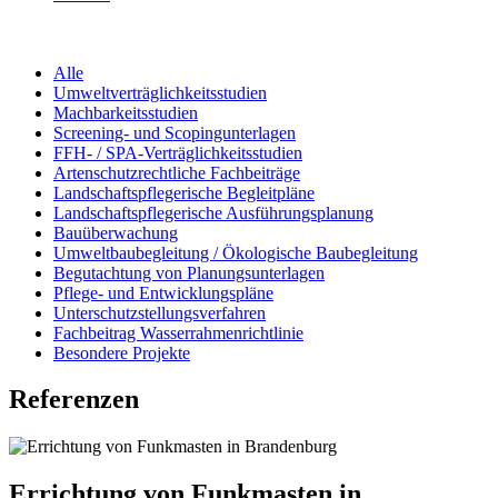
Alle
Umweltverträglichkeitsstudien
Machbarkeitsstudien
Screening- und Scopingunterlagen
FFH- / SPA-Verträglichkeitsstudien
Artenschutzrechtliche Fachbeiträge
Landschaftspflegerische Begleitpläne
Landschaftspflegerische Ausführungsplanung
Bauüberwachung
Umweltbaubegleitung / Ökologische Baubegleitung
Begutachtung von Planungsunterlagen
Pflege- und Entwicklungspläne
Unterschutzstellungsverfahren
Fachbeitrag Wasserrahmenrichtlinie
Besondere Projekte
Referenzen
Errichtung von Funkmasten in