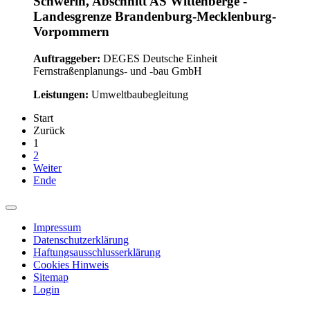
Schwerin, Abschnitt AS Wittenberge -
Landesgrenze Brandenburg-Mecklenburg-
Vorpommern
Auftraggeber:
DEGES Deutsche Einheit
Fernstraßenplanungs- und -bau GmbH
Leistungen:
Umweltbaubegleitung
Start
Zurück
1
2
Weiter
Ende
Impressum
Datenschutzerklärung
Haftungsausschlusserklärung
Cookies Hinweis
Sitemap
Login