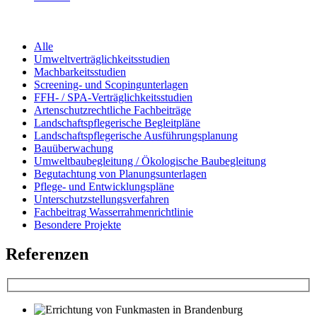
Alle
Umweltverträglichkeitsstudien
Machbarkeitsstudien
Screening- und Scopingunterlagen
FFH- / SPA-Verträglichkeitsstudien
Artenschutzrechtliche Fachbeiträge
Landschaftspflegerische Begleitpläne
Landschaftspflegerische Ausführungsplanung
Bauüberwachung
Umweltbaubegleitung / Ökologische Baubegleitung
Begutachtung von Planungsunterlagen
Pflege- und Entwicklungspläne
Unterschutzstellungsverfahren
Fachbeitrag Wasserrahmenrichtlinie
Besondere Projekte
Referenzen