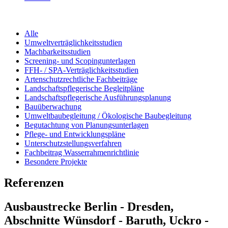
Alle
Umweltverträglichkeitsstudien
Machbarkeitsstudien
Screening- und Scopingunterlagen
FFH- / SPA-Verträglichkeitsstudien
Artenschutzrechtliche Fachbeiträge
Landschaftspflegerische Begleitpläne
Landschaftspflegerische Ausführungsplanung
Bauüberwachung
Umweltbaubegleitung / Ökologische Baubegleitung
Begutachtung von Planungsunterlagen
Pflege- und Entwicklungspläne
Unterschutzstellungsverfahren
Fachbeitrag Wasserrahmenrichtlinie
Besondere Projekte
Referenzen
Ausbaustrecke Berlin - Dresden,
Abschnitte Wünsdorf - Baruth, Uckro -