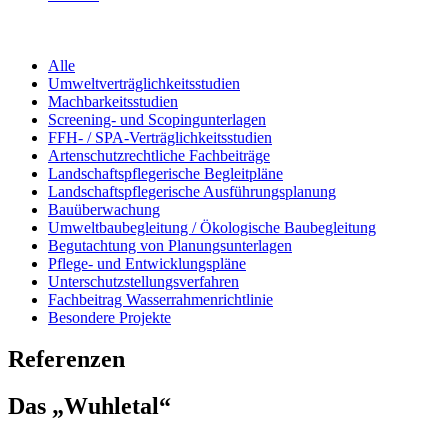
Alle
Umweltverträglichkeitsstudien
Machbarkeitsstudien
Screening- und Scopingunterlagen
FFH- / SPA-Verträglichkeitsstudien
Artenschutzrechtliche Fachbeiträge
Landschaftspflegerische Begleitpläne
Landschaftspflegerische Ausführungsplanung
Bauüberwachung
Umweltbaubegleitung / Ökologische Baubegleitung
Begutachtung von Planungsunterlagen
Pflege- und Entwicklungspläne
Unterschutzstellungsverfahren
Fachbeitrag Wasserrahmenrichtlinie
Besondere Projekte
Referenzen
Das „Wuhletal“